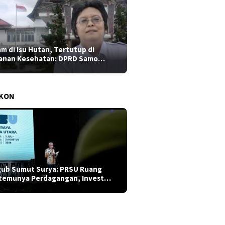
am di Isu Hutan, Tertutup di
anan Kesehatan: DPRD Samo…
AKON
ub Sumut Surya: PRSU Ruang
temunya Perdagangan, Invest…