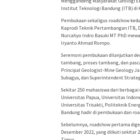
Menggandeng Masyarakat Geologi Ek
Institut Teknologi Bandung (ITB) di
Pembukaan sekaligus roadshow kedua i
Kaprodi Teknik Pertambangan ITB, Dr
Nurcahyo Indro Basuki MT PhD mewaki
Iryanto Ahmad Rompo.
Seremoni pembukaan dilanjutkan d
tambang, proses tambang, dan pasca
Principal Geologist-Mine Geology J
Subagya, dan Superintendent Strateg
Sekitar 250 mahasiswa dari berbagai u
Universitas Papua, Universitas Indon
Universitas Trisakti, Politeknik En
Bandung hadir di pembukaan dan roa
Sebelumnya, roadshow pertama digela
Desember 2022, yang diikuti sekitar 
Timur.