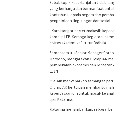
Sebab topik keberlanjutan tidak h
yang berharga dan bermanfaat untu
kontribusi kepada negara dan pemb
pengelolaan lingkungan dan sosial.
“Kami sangat berterimakasih kepada
kampus ITB. Semoga kegiatan ini men
civitas akademika,” tutur Fadhila.
Sementara itu Senior Manager Corpo
Hardono, mengatakan OlympiAR men
pembekalan akademis dan rentetan di
2014.
“Selain menyebarkan semangat per
OlympiAR bertujuan membantu mah
kepercayaan diri untuk masuk ke angk
ujar Katarina.
Katarina menambahkan, sebagai bentu