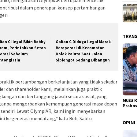
i Tanio, mengatakan OlympiAR bertujuan mencetak
rkontribusi dalam penerapan konsep pertambangan
eri.
TRAN
lian C Ilegal Bikin Bobby
Galian C Diduga Ilegal Marak
ram, Perintahkan Setop
Beroperasi di Kecamatan
erasi Sebelum
Dolok Paluta Saat Jalan
ntongi Izin
Sipiongot Sedang Dibangun
raktik pertambangan berkelanjutan yang tidak sekadar
r dan shareholder kami, melainkan juga praktik
kungan dan bertanggungjawab secara sosial, yang
Musa R
i tanpa mengorbankan kemampuan generasi masa depan
Prabo
endiri. Lewat OlympiAR, kami ingin menyebarkan
ni ke generasi mendatang,” kata Ruli, Sabtu
OPINI