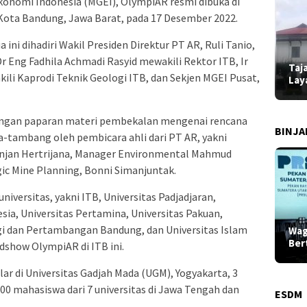
onomi Indonesia (MGEI), OlympiAR resmi dibuka di
 Kota Bandung, Jawa Barat, pada 17 Desember 2022.
ni dihadiri Wakil Presiden Direktur PT AR, Ruli Tanio,
 Eng Fadhila Achmadi Rasyid mewakili Rektor ITB, Ir
Taj
li Kaprodi Teknik Geologi ITB, dan Sekjen MGEI Pusat,
Lay
engan paparan materi pembekalan mengenai rencana
BINJ
-tambang oleh pembicara ahli dari PT AR, yakni
anjan Hertrijana, Manager Environmental Mahmud
ic Mine Planning, Bonni Simanjuntak.
niversitas, yakni ITB, Universitas Padjadjaran,
esia, Universitas Pertamina, Universitas Pakuan,
ergi dan Pertambangan Bandung, dan Universitas Islam
Wag
Ber
dshow OlympiAR di ITB ini.
r di Universitas Gadjah Mada (UGM), Yogyakarta, 3
200 mahasiswa dari 7 universitas di Jawa Tengah dan
ESDM