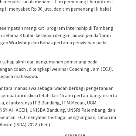
iah menarik sudah menanti. Tim pemenang I berpotensi
g II menyabet Rp 30 juta, dan tim pemenang III bakal
esempatan mengikuti program internship di Tambang
r selama 3 bulan ke depan dengan jadwal pendaftaran
engan Workshop dan Babak pertama penyisihan pada
gan tahap akhir dan pengumunan pemenang pada
ngan coach , dilengkapi webinar Coachi ng Jam (ECJ),
 kepada mahasiswa.
e antara mahasiswa sebagai wadah berbagi pengetahuan
enjembatani diskusi lebih dari 45 ahli pertambangan serta
sia, di antaranya ITB Bandung, ITM Medan, UGM ,
UNSYIAH ACEH, UNISBA Bandung, UNSRI Palembang, dan
elatan. ECJ menyaber berbagai penghargaan, tahun ini
 Award (ISDA) 2022. (ben)
SEBARKAN