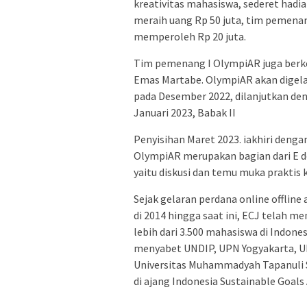
kreativitas mahasiswa, sederet had
meraih uang Rp 50 juta, tim pemenan
memperoleh Rp 20 juta.
Tim pemenang I OlympiAR juga berk
Emas Martabe. OlympiAR akan digela
pada Desember 2022, dilanjutkan d
Januari 2023, Babak II
Penyisihan Maret 2023. iakhiri den
OlympiAR merupakan bagian dari E de
yaitu diskusi dan temu muka praktis
Sejak gelaran perdana online offlin
di 2014 hingga saat ini, ECJ telah m
lebih dari 3.500 mahasiswa di Indone
menyabet UNDIP, UPN Yogyakarta, 
Universitas Muhammadyah Tapanuli S
di ajang Indonesia Sustainable Goals