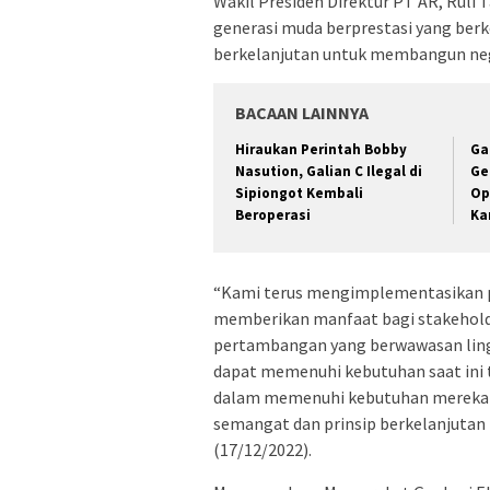
Wakil Presiden Direktur PT AR, Rul
generasi muda berprestasi yang be
berkelanjutan untuk membangun neg
BACAAN LAINNYA
Hiraukan Perintah Bobby
Ga
Nasution, Galian C Ilegal di
Ge
Sipiongot Kembali
Op
Beroperasi
Ka
“Kami terus mengimplementasikan p
memberikan manfaat bagi stakeholde
pertambangan yang berwawasan ling
dapat memenuhi kebutuhan saat in
dalam memenuhi kebutuhan mereka s
semangat dan prinsip berkelanjutan i
(17/12/2022).