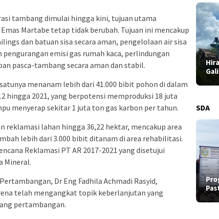
rasi tambang dimulai hingga kini, tujuan utama
Emas Martabe tetap tidak berubah. Tujuan ini mencakup
ilings dan batuan sisa secara aman, pengelolaan air sisa
n pengurangan emisi gas rumah kaca, perlindungan
Hir
an pasca-tambang secara aman dan stabil.
Gal
 satunya menanam lebih dari 41.000 bibit pohon di dalam
12 hingga 2021, yang berpotensi memproduksi 18 juta
u menyerap sekitar 1 juta ton gas karbon per tahun.
SDA
an reklamasi lahan hingga 36,22 hektar, mencakup area
mbah lebih dari 3.000 bibit ditanam di area rehabilitasi.
Rencana Reklamasi PT AR 2017-2021 yang disetujui
 Mineral.
Pro
 Pertambangan, Dr Eng Fadhila Achmadi Rasyid,
Pas
ena telah mengangkat topik keberlanjutan yang
idang pertambangan.