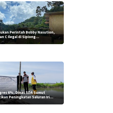
aukan Perintah Bobby Nasution,
ian C Ilegal di Sipiong…
gres 6%, Dinas SDA Sumut
tikan Peningkatan Saluran Iri…