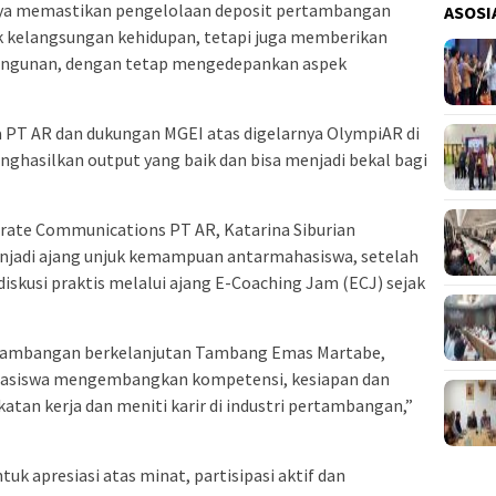
anya memastikan pengelolaan deposit pertambangan
ASOSI
k kelangsungan kehidupan, tetapi juga memberikan
angunan, dengan tetap mengedepankan aspek
 PT AR dan dukungan MGEI atas digelarnya OlympiAR di
ghasilkan output yang baik dan bisa menjadi bekal bagi
rate Communications PT AR, Katarina Siburian
jadi ajang unjuk kemampuan antarmahasiswa, setelah
skusi praktis melalui ajang E-Coaching Jam (ECJ) sejak
tambangan berkelanjutan Tambang Emas Martabe,
asiswa mengembangkan kompetensi, kesiapan dan
atan kerja dan meniti karir di industri pertambangan,”
k apresiasi atas minat, partisipasi aktif dan