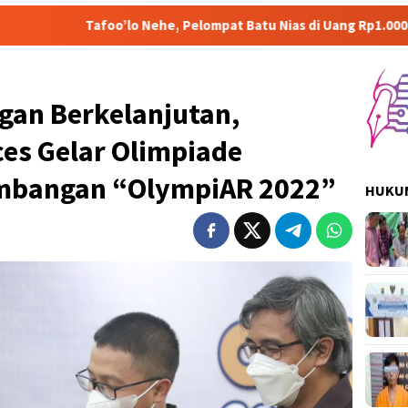
lo Nehe, Pelompat Batu Nias di Uang Rp1.000 Mohon ke Prabowo D
an Berkelanjutan,
es Gelar Olimpiade
mbangan “OlympiAR 2022”
HUKUM