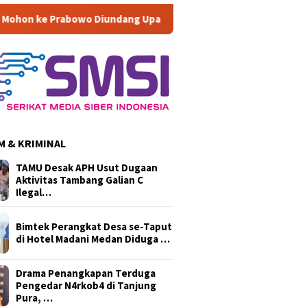
iundang Upacara HUT ke-81 RI di Istana
Di Musyawarah ke
 & KRIMINAL
TAMU Desak APH Usut Dugaan
Aktivitas Tambang Galian C
Ilegal…
Bimtek Perangkat Desa se-Taput
di Hotel Madani Medan Diduga …
Drama Penangkapan Terduga
Pengedar N4rkob4 di Tanjung
Pura, …