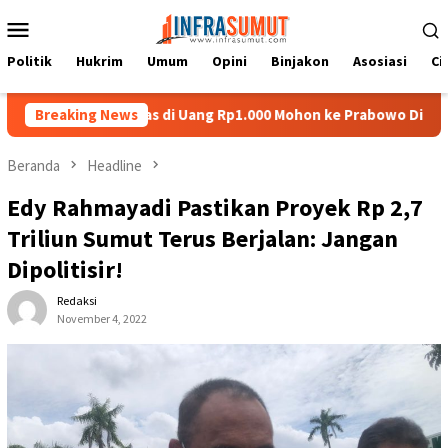
Loncat
Menu
ke
Mobile
konten
Politik
Hukrim
Umum
Opini
Binjakon
Asosiasi
Ci
Batu Nias di Uang Rp1.000 Mohon ke Prabowo Diundang Upacara H
Breaking News
Beranda
Headline
Edy Rahmayadi Pastikan Proyek Rp 2,7
Triliun Sumut Terus Berjalan: Jangan
Dipolitisir!
Redaksi
November 4, 2022