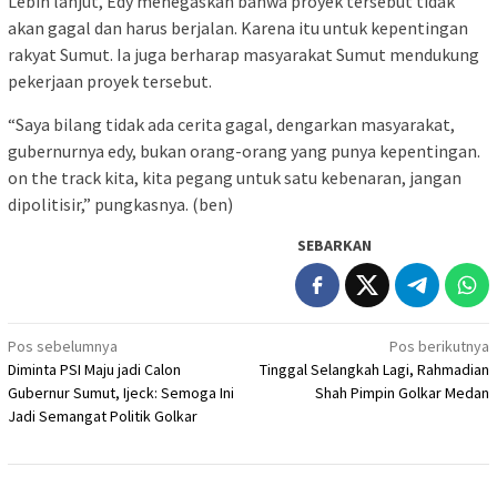
Lebih lanjut, Edy menegaskan bahwa proyek tersebut tidak
akan gagal dan harus berjalan. Karena itu untuk kepentingan
rakyat Sumut. Ia juga berharap masyarakat Sumut mendukung
pekerjaan proyek tersebut.
“Saya bilang tidak ada cerita gagal, dengarkan masyarakat,
gubernurnya edy, bukan orang-orang yang punya kepentingan.
on the track kita, kita pegang untuk satu kebenaran, jangan
dipolitisir,” pungkasnya. (ben)
SEBARKAN
Navigasi
Pos sebelumnya
Pos berikutnya
Diminta PSI Maju jadi Calon
Tinggal Selangkah Lagi, Rahmadian
pos
Gubernur Sumut, Ijeck: Semoga Ini
Shah Pimpin Golkar Medan
Jadi Semangat Politik Golkar