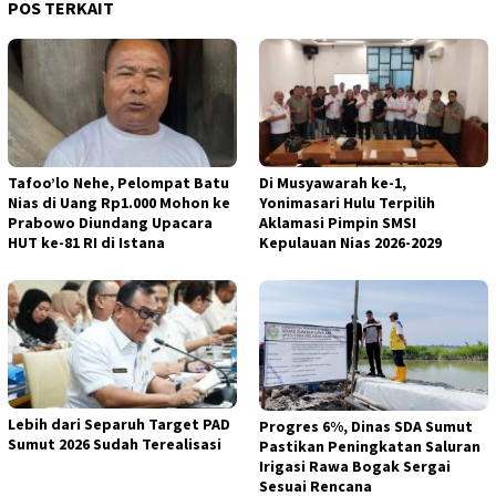
POS TERKAIT
Tafoo’lo Nehe, Pelompat Batu
Di Musyawarah ke-1,
Nias di Uang Rp1.000 Mohon ke
Yonimasari Hulu Terpilih
Prabowo Diundang Upacara
Aklamasi Pimpin SMSI
HUT ke-81 RI di Istana
Kepulauan Nias 2026-2029
Lebih dari Separuh Target PAD
Progres 6%, Dinas SDA Sumut
Sumut 2026 Sudah Terealisasi
Pastikan Peningkatan Saluran
Irigasi Rawa Bogak Sergai
Sesuai Rencana