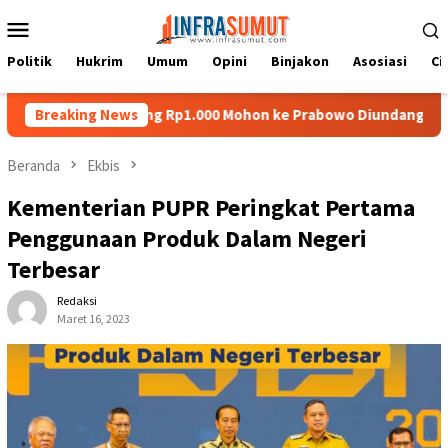
Loncat
Menu
ke
Mobile
konten
Politik
Hukrim
Umum
Opini
Binjakon
Asosiasi
Ci
i Uang Rp1.000 Mohon ke Prabowo Diundang Upacara HUT ke-81 RI
Breaking News
Beranda
Ekbis
Kementerian PUPR Peringkat Pertama
Penggunaan Produk Dalam Negeri
Terbesar
Redaksi
Maret 16, 2023