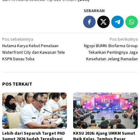
SEBARKAN
Navigasi
Pos sebelumnya
Pos berikutnya
Hutama Karya Kebut Penataan
Ngopi BUMN: Biofarma Group
pos
Waterfront City dan Kawasan Tele
Tekankan Pentingnya Jaga
KSPN Danau Toba
Kesehatan Jelang Ramadan
POS TERKAIT
Lebih dari Separuh Target PAD
KKSU 2026: Ajang UMKM Sumut
Sumut 2026 Sudah Terealisasi
Naik Kelas, Tembus Pasar