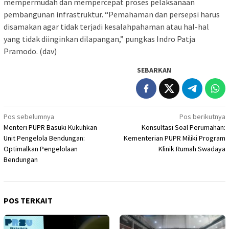
mempermudah dan mempercepat proses pelaksanaan
pembangunan infrastruktur. “Pemahaman dan persepsi harus
disamakan agar tidak terjadi kesalahpahaman atau hal-hal
yang tidak diinginkan dilapangan,” pungkas Indro Patja
Pramodo. (dav)
SEBARKAN
Navigasi
Pos sebelumnya
Pos berikutnya
Menteri PUPR Basuki Kukuhkan
Konsultasi Soal Perumahan:
pos
Unit Pengelola Bendungan:
Kementerian PUPR Miliki Program
Optimalkan Pengelolaan
Klinik Rumah Swadaya
Bendungan
POS TERKAIT