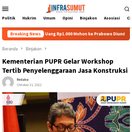
Loncat
Menu
ke
Mobile
konten
Politik
Hukrim
Umum
Opini
Binjakon
Asosiasi
Ci
Nias di Uang Rp1.000 Mohon ke Prabowo Diundang Upacara HUT ke-
Breaking News
Beranda
Binjakon
Kementerian PUPR Gelar Workshop
Tertib Penyelenggaraan Jasa Konstruksi
Redaksi
Oktober 21, 2022