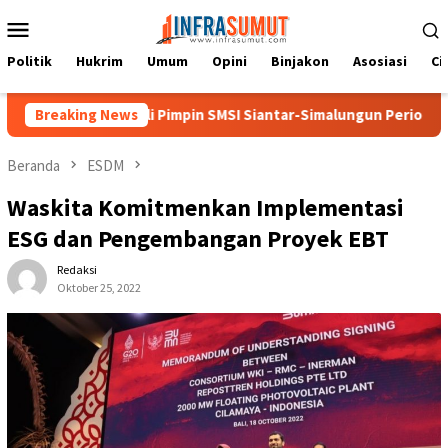
Loncat
Menu
ke
Mobile
konten
Politik
Hukrim
Umum
Opini
Binjakon
Asosiasi
Ci
 Kembali Pimpin SMSI Siantar-Simalungun Periode 2026-2029
Breaking News
Beranda
ESDM
Waskita Komitmenkan Implementasi
ESG dan Pengembangan Proyek EBT
Redaksi
Oktober 25, 2022