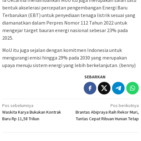
Ia Oktarina menambahkan MoU itu juga merupakan salah satu
bentuk akselerasi percepatan pengembangan Energi Baru
Terbarukan (EBT) untuk penyediaan tenaga listrik sesuai yang
diamanatkan dalam Perpres Nomor 112 Tahun 2022 untuk
mengejar target bauran energi nasional sebesar 23% pada
2025.
MoU itu juga sejalan dengan komitmen Indonesia untuk
mengurangi emisi hingga 29% pada 2030 yang merupakan
upaya menuju sistem energi yang lebih berkelanjutan. (benny)
SEBARKAN
Navigasi
Pos sebelumnya
Pos berikutnya
Waskita Karya Bukukan Kontrak
Brantas Abipraya Raih Rekor Muri,
pos
Baru Rp 11,58 Triliun
Tuntas Cepat Ribuan Hunian Tetap